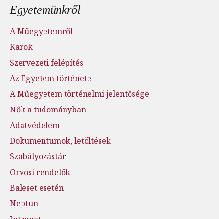
Lábléc menü
Egyetemünkről
A Műegyetemről
Karok
Szervezeti felépítés
Az Egyetem története
A Műegyetem történelmi jelentősége
Nők a tudományban
Adatvédelem
Dokumentumok, letöltések
Szabályozástár
Orvosi rendelők
Baleset esetén
Neptun
Intranet