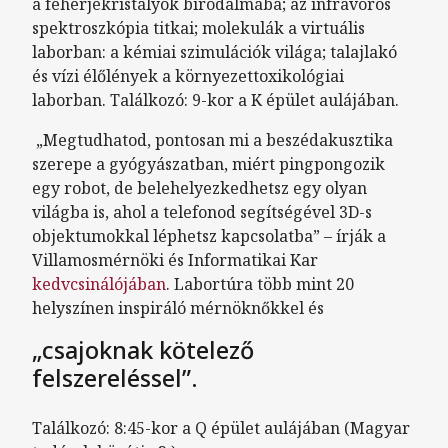
a fehérjekristályok birodalmába; az infravörös
spektroszkópia titkai; molekulák a virtuális
laborban: a kémiai szimulációk világa; talajlakó
és vízi élőlények a környezettoxikológiai
laborban. Találkozó: 9-kor a K épület aulájában.
„Megtudhatod, pontosan mi a beszédakusztika
szerepe a gyógyászatban, miért pingpongozik
egy robot, de belehelyezkedhetsz egy olyan
világba is, ahol a telefonod segítségével 3D-s
objektumokkal léphetsz kapcsolatba” – írják a
Villamosmérnöki és Informatikai Kar
kedvcsinálójában
. Labortúra több mint 20
helyszínen inspiráló mérnöknőkkel és
„csajoknak kötelező
felszereléssel”.
Találkozó: 8:45-kor a Q épület aulájában (Magyar