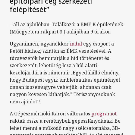
építőipari cég szerkezeti
felépítését”
– áll az ajánlóban. Találkozó: a BME K épületének
(Műegyetem rakpart 3.) aulájában 9 órakor.
Ugyaninnen, ugyanekkor
indul
egy csoport a
Petőfi hídhoz, szintén az ÉMK vezetésével. A
túravezetők bemutatják a híd történetét és
szerkezetét, lehetőség lesz a híd alatti
kezelőjárdára is rámenni. „Egyedülálló élmény,
hogy Budapest egyik emblematikus építményét
onnan is szemügyre vehetjük, ahonnan csak
nagyon kevesen láthatják.” Tériszonyosoknak
nem ajánlott!
A Gépészmérnöki Karon változatos
programot
raktak össze a reménybeli gépészlányoknak. Be
lehet menni a működő nagy szélcsatornába, 3D-