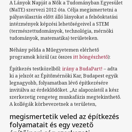
A Lányok Napját a Nők a Tudományban Egyesület
(NaTE) szervezi 2012 óta. Célja megismertetni a
pályaválasztás előtt álló lányokat a felsőoktatási
intézmények képzési lehetőségeivel a STEM
(természettudományok, technológia, mérnöki
tudományok, matematika) területeken.
Néhány példa a Műegyetemen elérhető
programok közül (az összes
itt böngészhető
):
Építkezés testközelből:
irány a BudaPart!
– adta
ki a jelszót az Építőmérnöki Kar, Budapest egyik
legnagyobb, folyamatban lévő építkezésére
invitálva az érdeklődőket. „Az alapozástól a kész
szerkezetig rengeteg munkafázis megtekinthető.
A kollégák körbevezetnek a területen,
megismertetik veled az építkezés
folyamatait és egy vezető