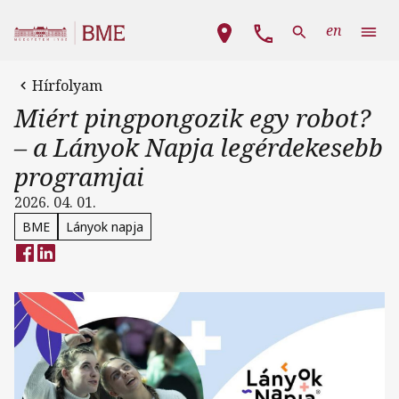
Ugrás a tartalomra
Fő navigáció
en
Hírfolyam
Miért pingpongozik egy robot?
– a Lányok Napja legérdekesebb
programjai
2026. 04. 01.
BME
Lányok napja