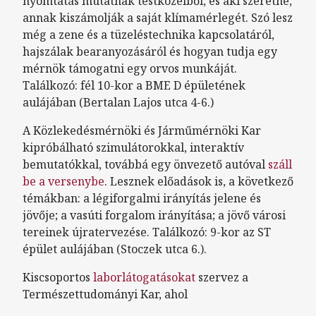
nyomtatás mutatnak testközelből, és aki szeretné,
annak kiszámolják a saját klímamérlegét. Szó lesz
még a zene és a tüzeléstechnika kapcsolatáról,
hajszálak bearanyozásáról és hogyan tudja egy
mérnök támogatni egy orvos munkáját.
Találkozó: fél 10-kor a BME D épületének
aulájában (Bertalan Lajos utca 4-6.)
A Közlekedésmérnöki és Járműmérnöki Kar
kipróbálható szimulátorokkal, interaktív
bemutatókkal, továbbá egy önvezető autóval
száll
be a versenybe
. Lesznek előadások is, a következő
témákban: a légiforgalmi irányítás jelene és
jövője; a vasúti forgalom irányítása; a jövő városi
tereinek újratervezése. Találkozó: 9-kor az ST
épület aulájában (Stoczek utca 6.).
Kiscsoportos
laborlátogatásokat
szervez a
Természettudományi Kar, ahol