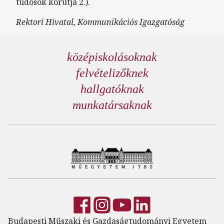
tudósok körútja 2.).
Rektori Hivatal, Kommunikációs Igazgatóság
középiskolásoknak
felvételizőknek
hallgatóknak
munkatársaknak
Budapesti Műszaki és Gazdaságtudományi Egyetem