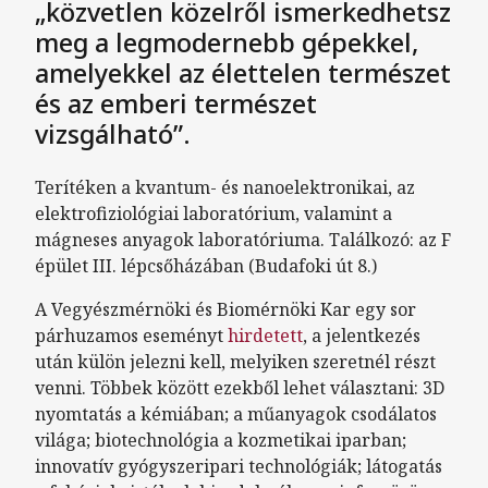
„közvetlen közelről ismerkedhetsz
meg a legmodernebb gépekkel,
amelyekkel az élettelen természet
és az emberi természet
vizsgálható”.
Terítéken a kvantum- és nanoelektronikai, az
elektrofiziológiai laboratórium, valamint a
mágneses anyagok laboratóriuma. Találkozó: az F
épület III. lépcsőházában (Budafoki út 8.)
A Vegyészmérnöki és Biomérnöki Kar egy sor
párhuzamos eseményt
hirdetett
, a jelentkezés
után külön jelezni kell, melyiken szeretnél részt
venni. Többek között ezekből lehet választani: 3D
nyomtatás a kémiában; a műanyagok csodálatos
világa; biotechnológia a kozmetikai iparban;
innovatív gyógyszeripari technológiák; látogatás