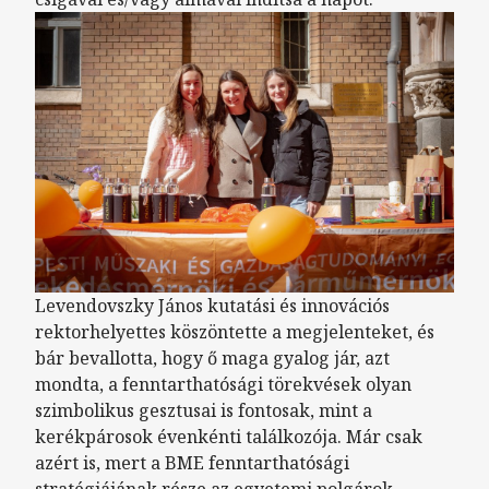
Levendovszky János kutatási és innovációs
rektorhelyettes köszöntette a megjelenteket, és
bár bevallotta, hogy ő maga gyalog jár, azt
mondta, a fenntarthatósági törekvések olyan
szimbolikus gesztusai is fontosak, mint a
kerékpárosok évenkénti találkozója. Már csak
azért is, mert a BME fenntarthatósági
stratégiájának része az egyetemi polgárok