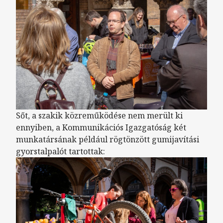
Sőt, a szakik közreműködése nem merült ki
ennyiben, a Kommunikációs Igazgatóság két
munkatársának például rögtönzött gumijavítási
gyorstalpalót tartottak: