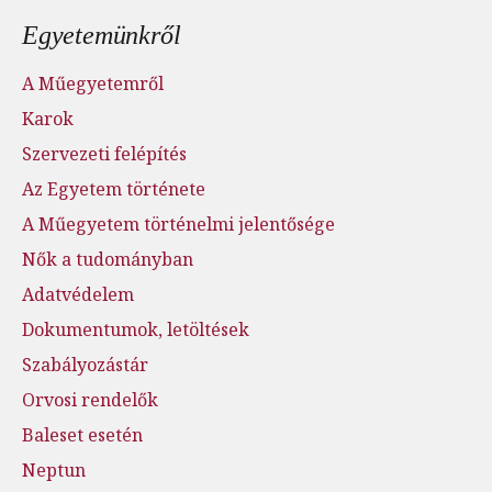
Lábléc menü
Egyetemünkről
A Műegyetemről
Karok
Szervezeti felépítés
Az Egyetem története
A Műegyetem történelmi jelentősége
Nők a tudományban
Adatvédelem
Dokumentumok, letöltések
Szabályozástár
Orvosi rendelők
Baleset esetén
Neptun