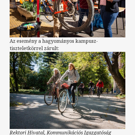
Az esemény a hagyományos kampusz-
tiszteletkörrel zárult:
Rektori Hivatal, Kommunikációs Igazgatóság