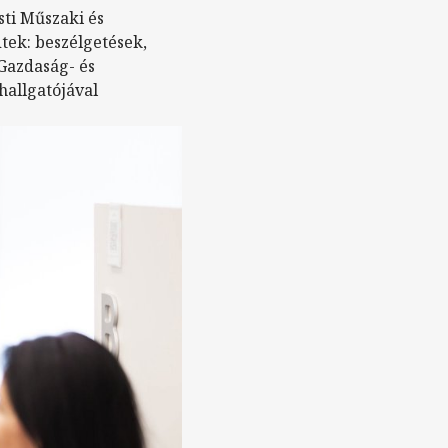
sti Műszaki és
ek: beszélgetések,
 Gazdaság- és
hallgatójával