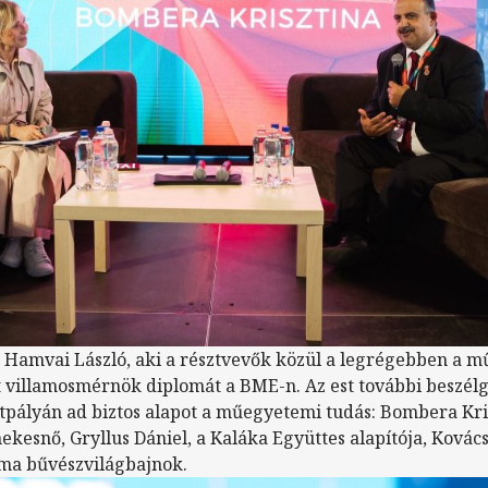
t Hamvai László, aki a résztvevők közül a legrégebben a 
t villamosmérnök diplomát a BME-n. Az est további beszélg
etpályán ad biztos alapot a műegyetemi tudás: Bombera Kri
ekesnő, Gryllus Dániel, a Kaláka Együttes alapítója, Kovác
ma bűvészvilágbajnok.