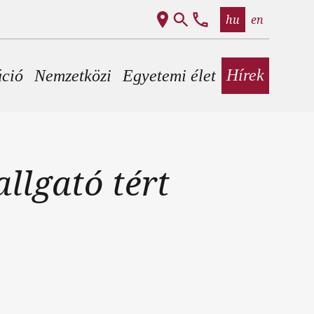
hu
en
Hírek
áció
Nemzetközi
Egyetemi élet
llgató tért