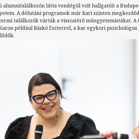
 alumnitalálkozón látta vendégül volt hallgatóit a Budape
etem. A délutáni programok már kari szinten megkezdődt
termi találkozók várták a visszatérő műegyetemistákat. A
ron például Ráskó Eszterrel, a kar egykori pszichológus 
lődők.