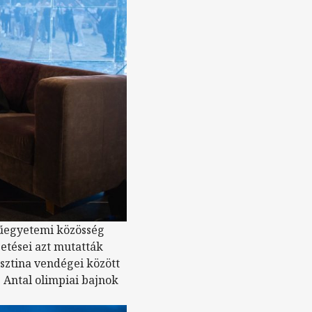
műegyetemi közösség
etései azt mutatták
sztina vendégei között
s Antal olimpiai bajnok