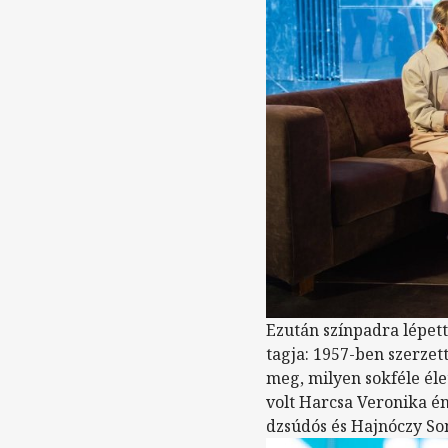
Ezután színpadra lépet
tagja: 1957-ben szerzet
meg, milyen sokféle él
volt Harcsa Veronika én
dzsúdós és Hajnóczy So