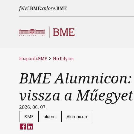
Ugrás a tartalomra
felvi.
BME
xplore.
BME
központi.BME
Hírfolyam
BME Alumnicon: t
vissza a Műegye
2026. 06. 07.
BME
alumni
Alumnicon