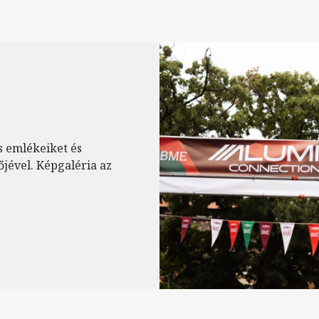
s emlékeiket és
őjével. Képgaléria az