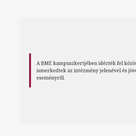
A BME kampuszkertjében idézték fel közö
ismerkedtek az intézmény jelenével és jöv
eseményről.