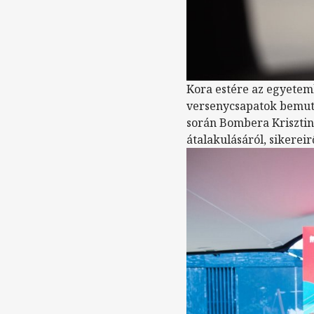
Kora estére az egyetemk
versenycsapatok bemuta
során Bombera Krisztin
átalakulásáról, sikereirő