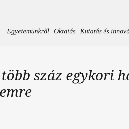
Fő navigáció
Egyetemünkről
Oktatás
Kutatás és innov
öbb száz egykori ha
temre