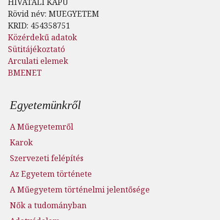
HIVATALI KAPU
Rövid név: MUEGYETEM
KRID: 454358751
Közérdekű adatok
Sütitájékoztató
Arculati elemek
BMENET
Lábléc menü
Egyetemünkről
A Műegyetemről
Karok
Szervezeti felépítés
Az Egyetem története
A Műegyetem történelmi jelentősége
Nők a tudományban