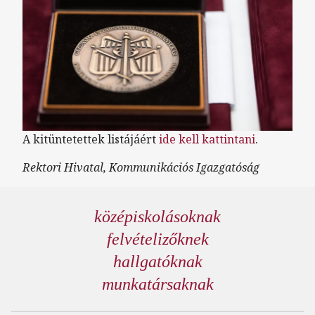
A kitüntetettek listájáért
ide kell kattintani
.
Rektori Hivatal, Kommunikációs Igazgatóság
középiskolásoknak
felvételizőknek
hallgatóknak
munkatársaknak