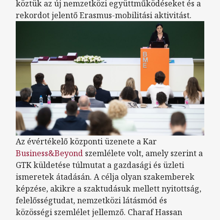
köztük az új nemzetközi együttműködéseket és a
rekordot jelentő Erasmus-mobilitási aktivitást.
Az évértékelő központi üzenete a Kar
Business&Beyond
szemlélete volt, amely szerint a
GTK küldetése túlmutat a gazdasági és üzleti
ismeretek átadásán. A célja olyan szakemberek
képzése, akikre a szaktudásuk mellett nyitottság,
felelősségtudat, nemzetközi látásmód és
közösségi szemlélet jellemző. Charaf Hassan