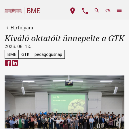
Ugrás a tartalomra
Fő navigáció
en
Hírfolyam
Kiváló oktatóit ünnepelte a GTK
2026. 06. 12.
BME
GTK
pedagógusnap