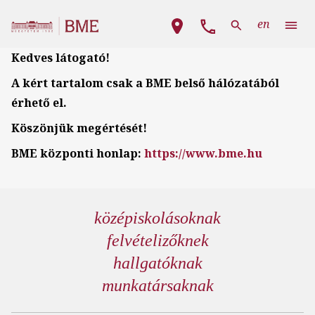
Ugrás a tartalomra
Fő navigáció
en
Kedves látogató!
A kért tartalom csak a BME belső hálózatából
érhető el.
Köszönjük megértését!
BME központi honlap:
https://www.bme.hu
középiskolásoknak
felvételizőknek
hallgatóknak
munkatársaknak