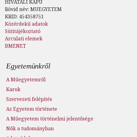
HIVATALI KAPU
Rövid név: MUEGYETEM
KRID: 454358751
Közérdekű adatok
Sütitájékoztató
Arculati elemek
BMENET
Lábléc menü
Egyetemünkről
A Műegyetemről
Karok
Szervezeti felépítés
Az Egyetem története
A Műegyetem történelmi jelentősége
Nők a tudományban