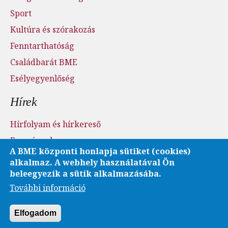
Sport
Kultúra és szórakozás
Fenntarthatóság
Családbarát BME
Esélyegyenlőség
Hírek
Hírfolyam és hírkereső
Események
A BME központi honlapja sütiket (cookies)
Sajtószoba - sajtófigyelés
alkalmaz. A webhely használatával Ön
Karrier és pályázatok
beleegyezik a sütik alkalmazásába.
További információ
Fotó- és videótár
Elfogadom