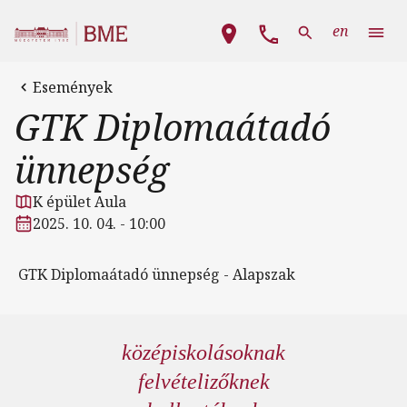
Ugrás a tartalomra
Fő navigáció
en
Események
GTK Diplomaátadó
ünnepség
K épület Aula
2025. 10. 04. - 10:00
GTK Diplomaátadó ünnepség - Alapszak
középiskolásoknak
felvételizőknek