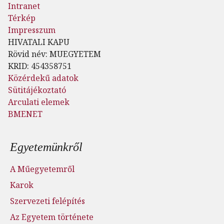
Intranet
Térkép
Impresszum
HIVATALI KAPU
Rövid név: MUEGYETEM
KRID: 454358751
Közérdekű adatok
Sütitájékoztató
Arculati elemek
BMENET
Lábléc menü
Egyetemünkről
A Műegyetemről
Karok
Szervezeti felépítés
Az Egyetem története