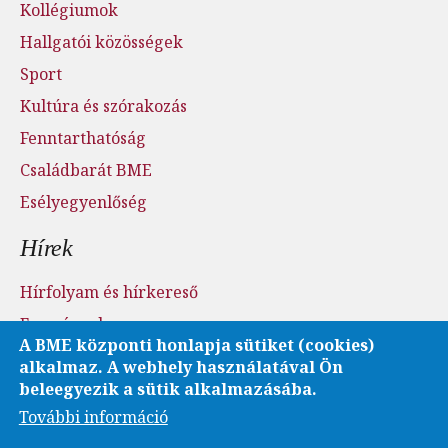
Kollégiumok
Hallgatói közösségek
Sport
Kultúra és szórakozás
Fenntarthatóság
Családbarát BME
Esélyegyenlőség
Hírek
Hírfolyam és hírkereső
Események
A BME központi honlapja sütiket (cookies)
Sajtószoba - sajtófigyelés
alkalmaz. A webhely használatával Ön
Karrier és pályázatok
beleegyezik a sütik alkalmazásába.
További információ
Fotó- és videótár