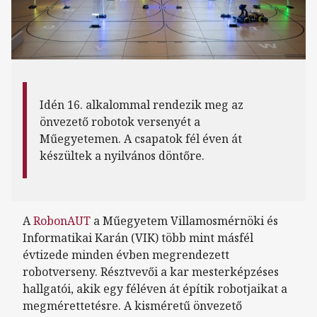
Idén 16. alkalommal rendezik meg az
önvezető robotok versenyét a
Műegyetemen. A csapatok fél éven át
készültek a nyilvános döntőre.
A
RobonAUT
a Műegyetem Villamosmérnöki és
Informatikai Karán (VIK) több mint másfél
évtizede minden évben megrendezett
robotverseny. Résztvevői a kar mesterképzéses
hallgatói, akik egy féléven át építik robotjaikat a
megmérettetésre. A kisméretű önvezető