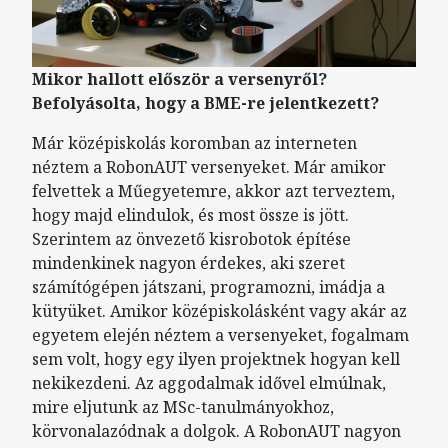
Mikor hallott először a versenyről?
Befolyásolta, hogy a BME-re jelentkezett?
Már középiskolás koromban az interneten
néztem a RobonAUT versenyeket. Már amikor
felvettek a Műegyetemre, akkor azt terveztem,
hogy majd elindulok, és most össze is jött.
Szerintem az önvezető kisrobotok építése
mindenkinek nagyon érdekes, aki szeret
számítógépen játszani, programozni, imádja a
kütyüket. Amikor középiskolásként vagy akár az
egyetem elején néztem a versenyeket, fogalmam
sem volt, hogy egy ilyen projektnek hogyan kell
nekikezdeni. Az aggodalmak idővel elmúlnak,
mire eljutunk az MSc-tanulmányokhoz,
körvonalazódnak a dolgok. A RobonAUT nagyon