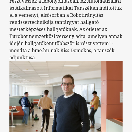
részt veszek a lebonyolításban. Az Automatizálási
és Alkalmazott Informatikai Tanszéken indítottuk
el a versenyt, elsősorban a Robotirányítás
rendszertechnikája tantárgyat hallgató
mesterképzéses hallgatóknak. Az ötletet az
Eurobot nemzetközi verseny adta, amelyen annak
idején hallgatóként többször is részt vettem" -
mondta a bme.hu-nak Kiss Domokos, a tanszék
adjunktusa.