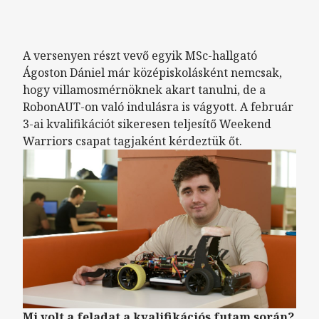
A versenyen részt vevő egyik MSc-hallgató
Ágoston Dániel már középiskolásként nemcsak,
hogy villamosmérnöknek akart tanulni, de a
RobonAUT-on való indulásra is vágyott. A február
3-ai kvalifikációt sikeresen teljesítő Weekend
Warriors csapat tagjaként kérdeztük őt.
Mi volt a feladat a kvalifikációs futam során?