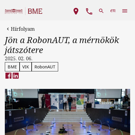
Ugrás a tartalomra
Fő navigáció
en
Hírfolyam
Jön a RobonAUT, a mérnökök
játszótere
2025. 02. 06.
BME
VIK
RobonAUT