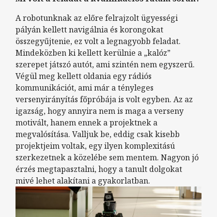
A robotunknak az előre felrajzolt ügyességi
pályán kellett navigálnia és korongokat
összegyűjtenie, ez volt a legnagyobb feladat.
Mindeközben ki kellett kerülnie a „kalóz”
szerepet játszó autót, ami szintén nem egyszerű.
Végül meg kellett oldania egy rádiós
kommunikációt, ami már a tényleges
versenyirányítás főpróbája is volt egyben. Az az
igazság, hogy annyira nem is maga a verseny
motivált, hanem ennek a projektnek a
megvalósítása. Valljuk be, eddig csak kisebb
projektjeim voltak, egy ilyen komplexitású
szerkezetnek a közelébe sem mentem. Nagyon jó
érzés megtapasztalni, hogy a tanult dolgokat
mivé lehet alakítani a gyakorlatban.