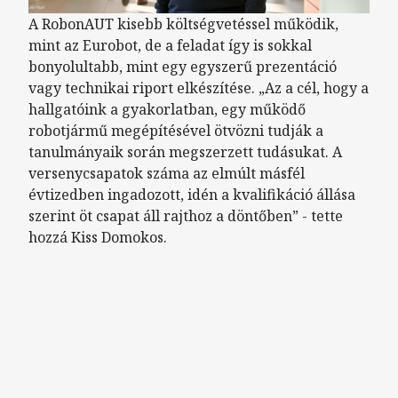
A RobonAUT kisebb költségvetéssel működik,
mint az Eurobot, de a feladat így is sokkal
bonyolultabb, mint egy egyszerű prezentáció
vagy technikai riport elkészítése. „Az a cél, hogy a
hallgatóink a gyakorlatban, egy működő
robotjármű megépítésével ötvözni tudják a
tanulmányaik során megszerzett tudásukat. A
versenycsapatok száma az elmúlt másfél
évtizedben ingadozott, idén a kvalifikáció állása
szerint öt csapat áll rajthoz a döntőben” - tette
hozzá Kiss Domokos.
Remote video URL