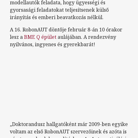
modellautók feladata, hogy ügyességi és
gyorsasági feladatokat teljesítsenek külső
irányítás és emberi beavatkozás nélkül.
A 16. RobonAUT döntője február 8-án 10 órakor
lesz a
BME Q épület
aulájában. A rendezvény
nyilvános, ingyenes és gyerekbarát!
Remote video URL
„Doktorandusz hallgatóként már 2009-ben egyike
voltam az első RobonAUT szervezőinek és azóta is