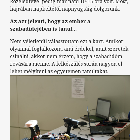
közeledtével pedig már napi 10-15 óra volt. Most,
hajrában napkeltétől napnyugtáig dolgozunk.
Az azt jelenti, hogy az ember a
szabadidejében is tanul...
Nem véletlenül választottam ezt a kart. Amikor
olyannal foglalkozom, ami érdekel, amit szeretek
csinálni, akkor nem érzem, hogy a szabadidőm
rovására menne. A felkészülés során nagyon el
lehet mélyíteni az egyetemen tanultakat.