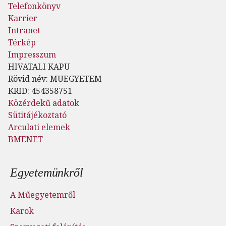
Telefonkönyv
Karrier
Intranet
Térkép
Impresszum
HIVATALI KAPU
Rövid név: MUEGYETEM
KRID: 454358751
Közérdekű adatok
Sütitájékoztató
Arculati elemek
BMENET
Lábléc menü
Egyetemünkről
A Műegyetemről
Karok