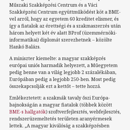
Műszaki Szakképzési Centrum és a Váci
Szakképzési Centrum együttműködést köt a BME-
vel arról, hogy az egyetem 60 kreditet elismer, és
így a fiatalok az érettségi és a szakmaszerzés után
három helyett két év alatt BProf (üzemmérnöki-
informatikai) diplomát szerezhetnek – közölte
Hankó Balázs.
A miniszter kiemelte: a magyar szakképzés
európai uniós harmadik helyezett, a Műegyetem
pedig benne van a világ legjobb 2 százalékában,
Európában pedig a legjobb 250-ben. Most pedig
összekapcsolják ezt a kettőt – tette hozzá.
Emlékeztetett: a szakmák tavaly őszi Európa-
bajnokságán a magyar fiatalok (többek között
BME-s hallgatók
) szoftverfejlesztés, webfejlesztés,
rendszerüzemeltetés területen aranyérmesek
lettek. „A magyar kiválóság a szakképzésben