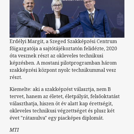
Erdélyi Margit, a Szeged Szakképzési Centrum
főigazgatója a sajtótájékoztatón felidézte, 2020
óta vesznek részt az okleveles technikusi
képzésben. A mostani pilotprogramban három
szakképzési központ nyolc technikummal vesz
részt.
Kiemelte: aki a szakképzést választja, nem B
tervet, hanem az életet, életpályát, felsőoktatást
választhatja, hiszen öt év alatt kap érettségit,
okleveles technikusi végzettséget és plusz két
évet "rátanulva" egy piacképes diplomát.
MTI