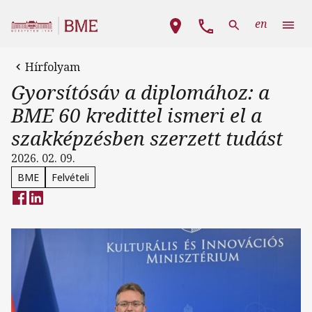
Ugrás a tartalomra
Fő navigáció
en
Hírfolyam
Gyorsítósáv a diplomához: a
BME 60 kredittel ismeri el a
szakképzésben szerzett tudást
2026. 02. 09.
BME
Felvételi