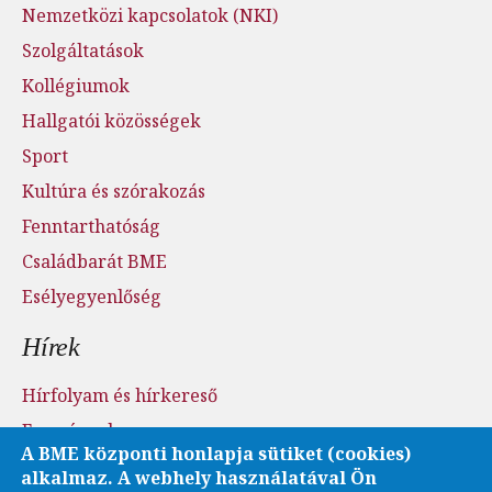
Nemzetközi kapcsolatok (NKI)
Szolgáltatások
Kollégiumok
Hallgatói közösségek
Sport
Kultúra és szórakozás
Fenntarthatóság
Családbarát BME
Esélyegyenlőség
Hírek
Hírfolyam és hírkereső
Események
A BME központi honlapja sütiket (cookies)
Sajtószoba - sajtófigyelés
alkalmaz. A webhely használatával Ön