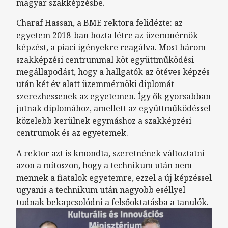
magyar szakképzésbe.
Charaf Hassan, a BME rektora felidézte: az
egyetem 2018-ban hozta létre az üzemmérnök
képzést, a piaci igényekre reagálva. Most három
szakképzési centrummal köt együttműködési
megállapodást, hogy a hallgatók az ötéves képzés
után két év alatt üzemmérnöki diplomát
szerezhessenek az egyetemen. Így ők gyorsabban
jutnak diplomához, amellett az együttműködéssel
közelebb kerülnek egymáshoz a szakképzési
centrumok és az egyetemek.
A rektor azt is kmondta, szeretnének változtatni
azon a mítoszon, hogy a technikum után nem
mennek a fiatalok egyetemre, ezzel a új képzéssel
ugyanis a technikum után nagyobb eséllyel
tudnak bekapcsolódni a felsőoktatásba a tanulók.