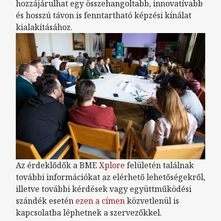
hozzájárulhat egy összehangoltabb, innovatívabb
és hosszú távon is fenntartható képzési kínálat
kialakításához.
Az érdeklődők a BME
Xplore
felületén találnak
további információkat az elérhető lehetőségekről,
illetve további kérdések vagy együttműködési
szándék esetén
ezen a címen
közvetlenül is
kapcsolatba léphetnek a szervezőkkel.