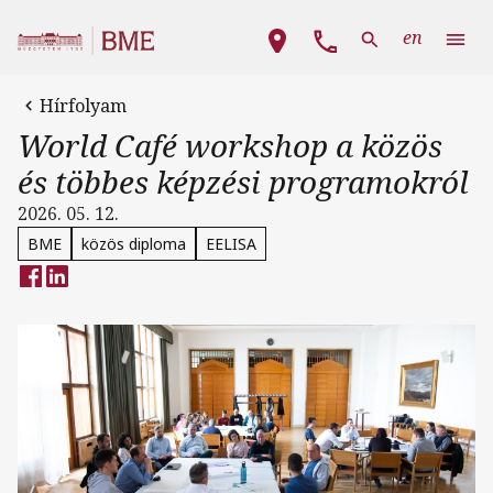
Ugrás a tartalomra
Fő navigáció
en
Hírfolyam
World Café workshop a közös
és többes képzési programokról
2026. 05. 12.
BME
közös diploma
EELISA