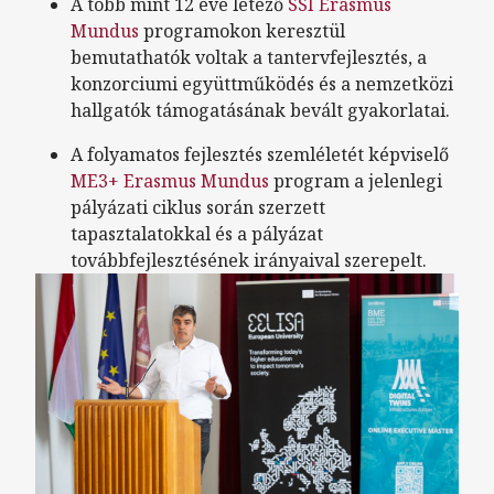
A több mint 12 éve létező
SSI Erasmus
Mundus
programokon keresztül
bemutathatók voltak a tantervfejlesztés, a
konzorciumi együttműködés és a nemzetközi
hallgatók támogatásának bevált gyakorlatai.
A folyamatos fejlesztés szemléletét képviselő
ME3+ Erasmus Mundus
program a jelenlegi
pályázati ciklus során szerzett
tapasztalatokkal és a pályázat
továbbfejlesztésének irányaival szerepelt.