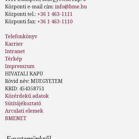
Központi e-mail cím:
info@bme.hu
Központi tel.:
+36 1 463-1111
Központi fax:
+36 1 463-1110
Telefonkönyv
Karrier
Intranet
Térkép
Impresszum
HIVATALI KAPU
Rövid név: MUEGYETEM
KRID: 454358751
Közérdekű adatok
Sütitájékoztató
Arculati elemek
BMENET
Lábléc menü
Egyetemünkről