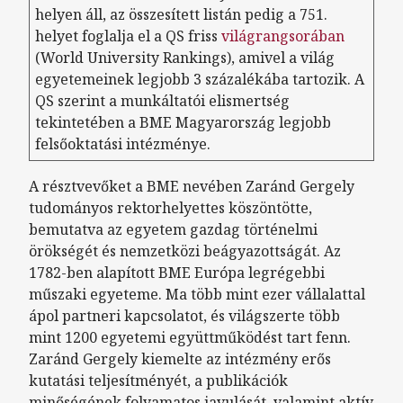
helyen áll, az összesített listán pedig a 751.
helyet foglalja el a QS friss
világrangsorában
(World University Rankings), amivel a világ
egyetemeinek legjobb 3 százalékába tartozik. A
QS szerint a munkáltatói elismertség
tekintetében a BME Magyarország legjobb
felsőoktatási intézménye.
A résztvevőket a BME nevében Zaránd Gergely
tudományos rektorhelyettes köszöntötte,
bemutatva az egyetem gazdag történelmi
örökségét és nemzetközi beágyazottságát. Az
1782-ben alapított BME Európa legrégebbi
műszaki egyeteme. Ma több mint ezer vállalattal
ápol partneri kapcsolatot, és világszerte több
mint 1200 egyetemi együttműködést tart fenn.
Zaránd Gergely kiemelte az intézmény erős
kutatási teljesítményét, a publikációk
minőségének folyamatos javulását, valamint aktív