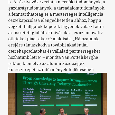
is. A résztvevők szerint a mérnöki tudományok, a
gazdaságtudományok, a társadalomtudományok,
a fenntarthatóság és a mesterséges intelligencia
összekapcsolása elengedhetetlen ahhoz, hogy a
végzett hallgatók képesek legyenek választ adni
az összetett globális kihívásokra, és az innovatív
ötleteket piaci sikerré alakítsák. „Hálózataink
erejére támaszkodva további akadémiai
cserekapcsolatokat és vállalati partnerségeket
hozhatunk létre” – mondta Van Pottelsberghe
rektor, kiemelve az alumni közösségek
kulcsszerepét az intézmények fejlődésében.