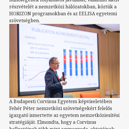
részvételét a nemzetközi hálózatokban, köztük a
HORIZON programokban és az EELISA egyetemi
szövetségben.
A Budapesti Corvinus Egyetem képviseletében
Fehér Péter nemzetközi szövetségekért felelős
igazgató ismertette az egyetem nemzetköziesítési
stratégiáját. Elmondta, hogy a Corvinus
hallgatóinak több mint egynegyede, oktatóinak