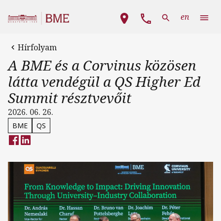
Ugrás a tartalomra
Fő navigáció
en
Hírfolyam
A BME és a Corvinus közösen
látta vendégül a QS Higher Ed
Summit résztvevőit
2026. 06. 26.
BME
QS