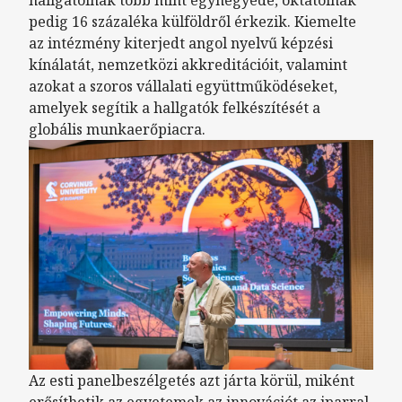
pedig 16 százaléka külföldről érkezik. Kiemelte
az intézmény kiterjedt angol nyelvű képzési
kínálatát, nemzetközi akkreditációit, valamint
azokat a szoros vállalati együttműködéseket,
amelyek segítik a hallgatók felkészítését a
globális munkaerőpiacra.
Az esti panelbeszélgetés azt járta körül, miként
erősíthetik az egyetemek az innovációt az iparral