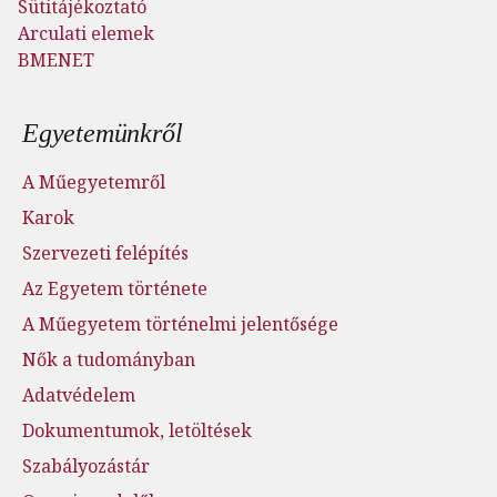
Sütitájékoztató
Arculati elemek
BMENET
Lábléc menü
Egyetemünkről
A Műegyetemről
Karok
Szervezeti felépítés
Az Egyetem története
A Műegyetem történelmi jelentősége
Nők a tudományban
Adatvédelem
Dokumentumok, letöltések
Szabályozástár