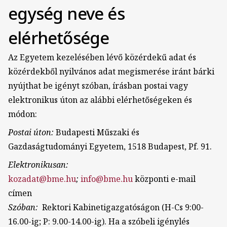
egység neve és
elérhetősége
Az Egyetem kezelésében lévő közérdekű adat és
közérdekből nyilvános adat megismerése iránt bárki
nyújthat be igényt szóban, írásban postai vagy
elektronikus úton az alábbi elérhetőségeken és
módon:
Postai úton:
Budapesti Műszaki és
Gazdaságtudományi Egyetem, 1518 Budapest, Pf. 91.
Elektronikusan:
kozadat@bme.hu
;
info@bme.hu
központi e-mail
címen
Szóban:
Rektori Kabinetigazgatóságon (H-Cs 9:00-
16.00-ig; P: 9.00-14.00-ig). Ha a szóbeli igénylés