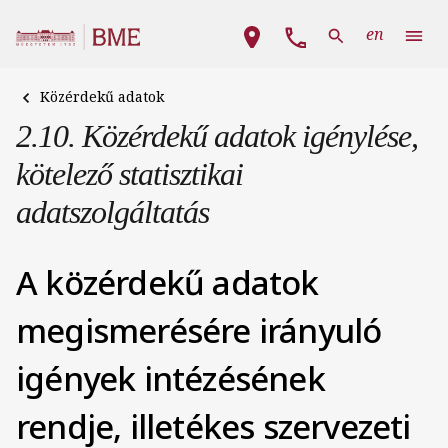
Ugrás a tartalomra
Fő navigáció
en
Közérdekű adatok
2.10. Közérdekű adatok igénylése,
kötelező statisztikai
adatszolgáltatás
A közérdekű adatok
megismerésére irányuló
igények intézésének
rendje, illetékes szervezeti