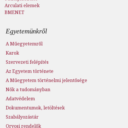
Arculati elemek
BMENET
Lábléc menü
Egyetemünkről
A Műegyetemről
Karok
Szervezeti felépítés
Az Egyetem története
A Műegyetem történelmi jelentősége
Nők a tudományban
Adatvédelem
Dokumentumok, letöltések
Szabályozástár
Orvosi rendelők