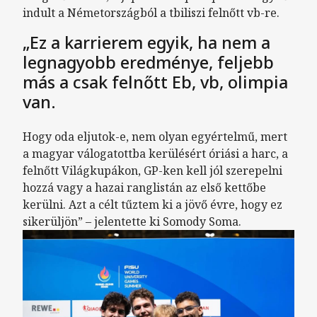
indult a Németországból a tbiliszi felnőtt vb-re.
„Ez a karrierem egyik, ha nem a
legnagyobb eredménye, feljebb
más a csak felnőtt Eb, vb, olimpia
van.
Hogy oda eljutok-e, nem olyan egyértelmű, mert
a magyar válogatottba kerülésért óriási a harc, a
felnőtt Világkupákon, GP-ken kell jól szerepelni
hozzá vagy a hazai ranglistán az első kettőbe
kerülni. Azt a célt tűztem ki a jövő évre, hogy ez
sikerüljön” – jelentette ki Somody Soma.