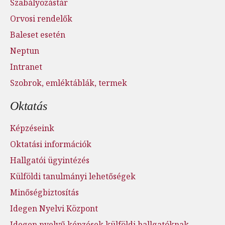
Szabályozástár
Orvosi rendelők
Baleset esetén
Neptun
Intranet
Szobrok, emléktáblák, termek
Oktatás
Képzéseink
Oktatási információk
Hallgatói ügyintézés
Külföldi tanulmányi lehetőségek
Minőségbiztosítás
Idegen Nyelvi Központ
Idegen nyelvű képzések külföldi hallgatóknak