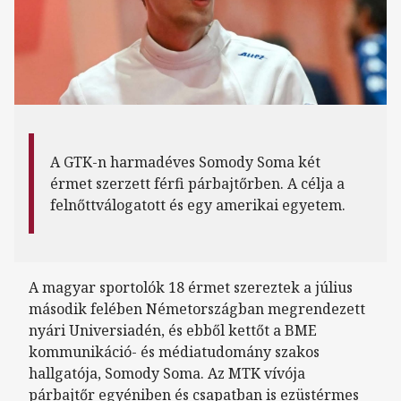
A GTK-n harmadéves Somody Soma két
érmet szerzett férfi párbajtőrben. A célja a
felnőttválogatott és egy amerikai egyetem.
A magyar sportolók 18 érmet szereztek a július
második felében Németországban megrendezett
nyári Universiadén, és ebből kettőt a BME
kommunikáció- és médiatudomány szakos
hallgatója, Somody Soma. Az MTK vívója
párbajtőr egyéniben és csapatban is ezüstérmes