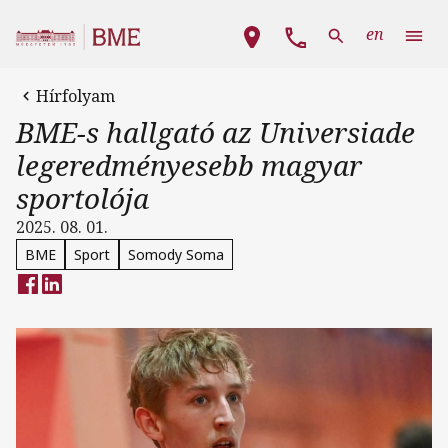
Ugrás a tartalomra
Fő navigáció
en
Hírfolyam
BME-s hallgató az Universiade
legeredményesebb magyar
sportolója
2025. 08. 01.
BME
Sport
Somody Soma