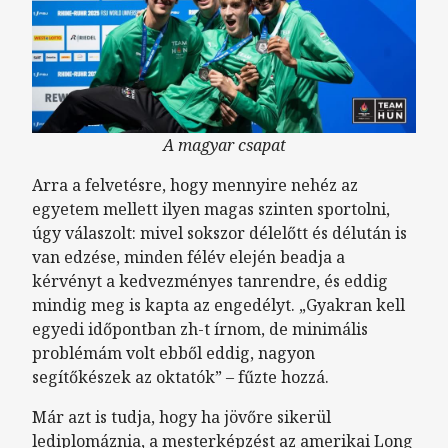
A magyar csapat
Arra a felvetésre, hogy mennyire nehéz az
egyetem mellett ilyen magas szinten sportolni,
úgy válaszolt: mivel sokszor délelőtt és délután is
van edzése, minden félév elején beadja a
kérvényt a kedvezményes tanrendre, és eddig
mindig meg is kapta az engedélyt. „Gyakran kell
egyedi időpontban zh-t írnom, de minimális
problémám volt ebből eddig, nagyon
segítőkészek az oktatók” – fűzte hozzá.
Már azt is tudja, hogy ha jövőre sikerül
lediplomáznia, a mesterképzést az amerikai Long