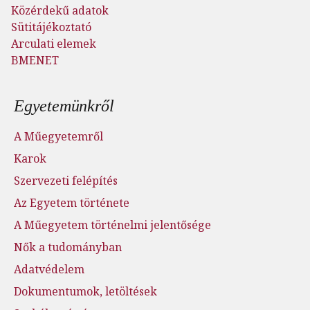
Közérdekű adatok
Sütitájékoztató
Arculati elemek
BMENET
Lábléc menü
Egyetemünkről
A Műegyetemről
Karok
Szervezeti felépítés
Az Egyetem története
A Műegyetem történelmi jelentősége
Nők a tudományban
Adatvédelem
Dokumentumok, letöltések