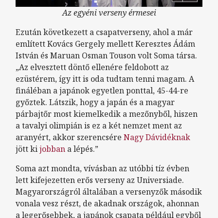
Az egyéni verseny érmesei
Ezután következett a csapatverseny, ahol a már
említett Kovács Gergely mellett Keresztes Ádám
István és Maruan Osman Touson volt Soma társa.
„Az elvesztett döntő ellenére feldobott az
ezüstérem, így itt is oda tudtam tenni magam. A
fináléban a japánok egyetlen ponttal, 45-44-re
győztek. Látszik, hogy a japán és a magyar
párbajtőr most kiemelkedik a mezőnyből, hiszen
a tavalyi olimpián is ez a két nemzet ment az
aranyért, akkor szerencsére
Nagy Dávidéknak
jött ki
jobban
a lépés.”
Soma azt mondta, vívásban az utóbbi tíz évben
lett kifejezetten erős verseny az Universiade.
Magyarországról általában a versenyzők második
vonala vesz részt, de akadnak országok, ahonnan
a legerősebbek, a japánok csapata például egyből