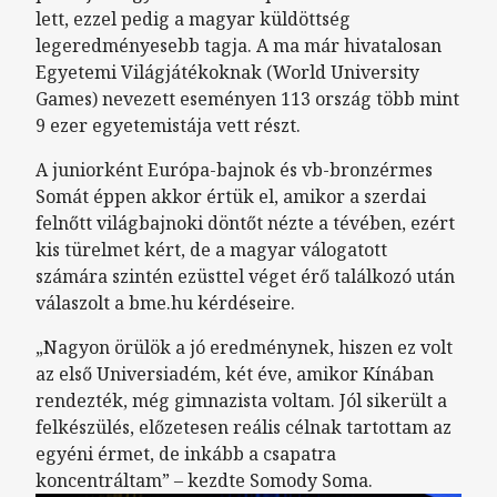
lett, ezzel pedig a magyar küldöttség
legeredményesebb tagja. A ma már hivatalosan
Egyetemi Világjátékoknak (World University
Games) nevezett eseményen 113 ország több mint
9 ezer egyetemistája vett részt.
A juniorként Európa-bajnok és vb-bronzérmes
Somát éppen akkor értük el, amikor a szerdai
felnőtt világbajnoki döntőt nézte a tévében, ezért
kis türelmet kért, de a magyar válogatott
számára szintén ezüsttel véget érő találkozó után
válaszolt a bme.hu kérdéseire.
„Nagyon örülök a jó eredménynek, hiszen ez volt
az első Universiadém, két éve, amikor Kínában
rendezték, még gimnazista voltam. Jól sikerült a
felkészülés, előzetesen reális célnak tartottam az
egyéni érmet, de inkább a csapatra
koncentráltam” – kezdte Somody Soma.