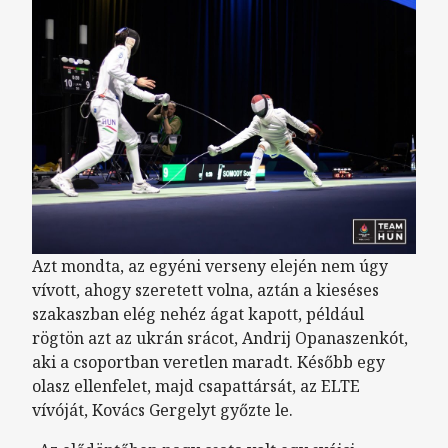
Azt mondta, az egyéni verseny elején nem úgy
vívott, ahogy szeretett volna, aztán a kieséses
szakaszban elég nehéz ágat kapott, például
rögtön azt az ukrán srácot, Andrij Opanaszenkót,
aki a csoportban veretlen maradt. Később egy
olasz ellenfelet, majd csapattársát, az ELTE
vívóját, Kovács Gergelyt győzte le.