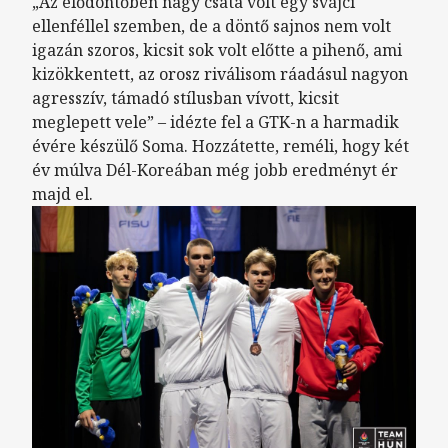
„Az elődöntőben nagy csata volt egy svájci
ellenféllel szemben, de a döntő sajnos nem volt
igazán szoros, kicsit sok volt előtte a pihenő, ami
kizökkentett, az orosz riválisom ráadásul nagyon
agresszív, támadó stílusban vívott, kicsit
meglepett vele” – idézte fel a GTK-n a harmadik
évére készülő Soma. Hozzátette, reméli, hogy két
év múlva Dél-Koreában még jobb eredményt ér
majd el.