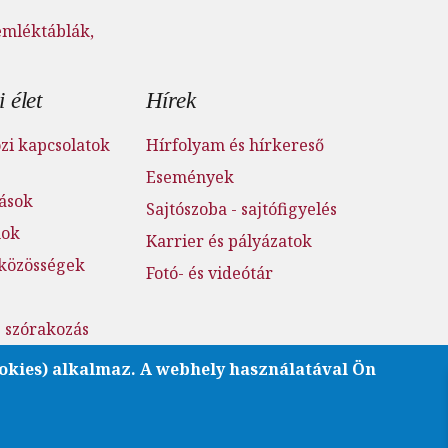
emléktáblák,
 élet
Hírek
i kapcsolatok
Hírfolyam és hírkereső
Események
tások
Sajtószoba - sajtófigyelés
mok
Karrier és pályázatok
 közösségek
Fotó- és videótár
s szórakozás
atóság
okies) alkalmaz. A webhely használatával Ön
rát BME
nlőség