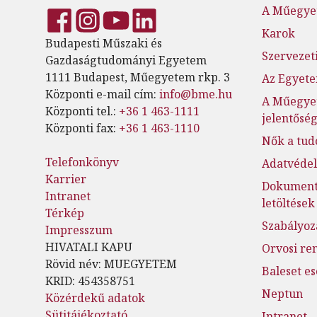
A Műegye
Karok
Budapesti Műszaki és
Szervezeti
Gazdaságtudományi Egyetem
1111 Budapest, Műegyetem rkp. 3
Az Egyete
Központi e-mail cím:
info@bme.hu
A Műegye
Központi tel.:
+36 1 463-1111
jelentősé
Központi fax:
+36 1 463-1110
Nők a tu
Telefonkönyv
Adatvéde
Karrier
Dokumen
Intranet
letöltések
Térkép
Szabályoz
Impresszum
HIVATALI KAPU
Orvosi re
Rövid név: MUEGYETEM
Baleset e
KRID: 454358751
Neptun
Közérdekű adatok
Sütitájékoztató
Intranet