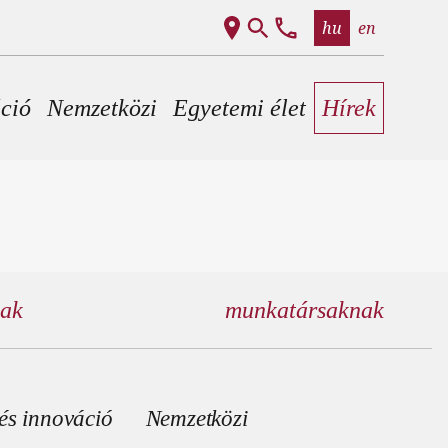
hu
en
áció
Nemzetközi
Egyetemi élet
Hírek
nak
munkatársaknak
és innováció
Nemzetközi