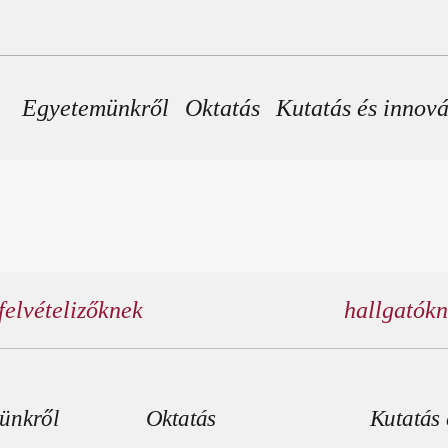
Fő navigáció
Egyetemünkről
Oktatás
Kutatás és innov
felvételizőknek
hallgatók
éc menü
ünkről
Oktatás
Kutatás 