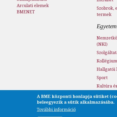
Arculati elemek
Szobrok, 
BMENET
termek
Egyetemi
Nemzetköz
(NKI)
Szolgálta
Kollégiu
Hallgatói
Sport
Kultúra é
Fenntarth
A BME központi honlapja sütiket (co
beleegyezik a sütik alkalmazásába.
Családba
További információ
Esélyegye