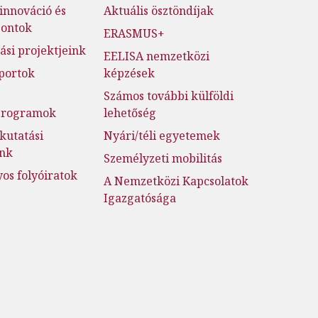
innováció és
Aktuális ösztöndíjak
pontok
ERASMUS+
ási projektjeink
EELISA nemzetközi
portok
képzések
Számos további külföldi
jprogramok
lehetőség
kutatási
Nyári/téli egyetemek
ink
Személyzeti mobilitás
s folyóiratok
A Nemzetközi Kapcsolatok
Igazgatósága