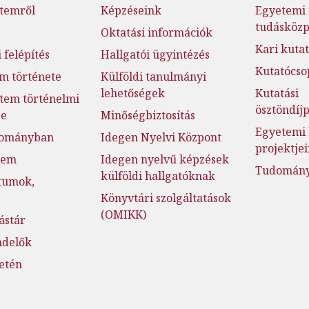
temről
Képzéseink
Egyetemi 
tudásköz
Oktatási információk
Kari kutat
 felépítés
Hallgatói ügyintézés
Kutatócso
m története
Külföldi tanulmányi
lehetőségek
Kutatási
tem történelmi
ösztöndí
ge
Minőségbiztosítás
Egyetemi 
dományban
Idegen Nyelvi Központ
projektje
lem
Idegen nyelvű képzések
Tudományo
külföldi hallgatóknak
tumok,
Könyvtári szolgáltatások
(OMIKK)
ástár
ndelők
setén