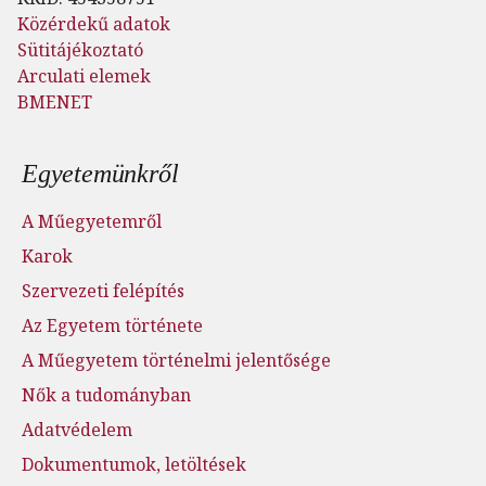
Közérdekű adatok
Sütitájékoztató
Arculati elemek
BMENET
Lábléc menü
Egyetemünkről
A Műegyetemről
Karok
Szervezeti felépítés
Az Egyetem története
A Műegyetem történelmi jelentősége
Nők a tudományban
Adatvédelem
Dokumentumok, letöltések