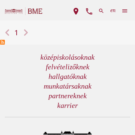
Ugrás a tartalomra
Fő navigáció
en
Oldalszámozás
Előző oldal
Következő oldal
1
középiskolásoknak
felvételizőknek
hallgatóknak
munkatársaknak
partnereknek
karrier