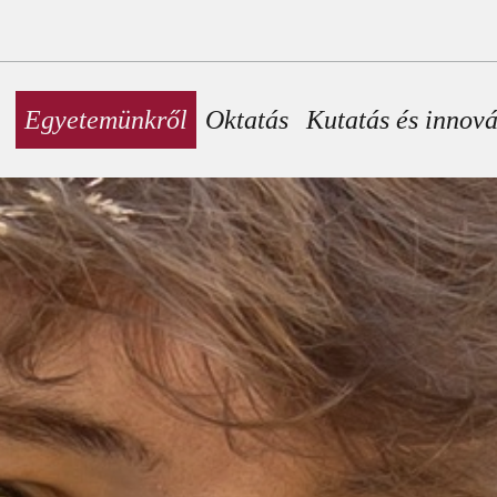
Fő navigáció
Egyetemünkről
Oktatás
Kutatás és innov