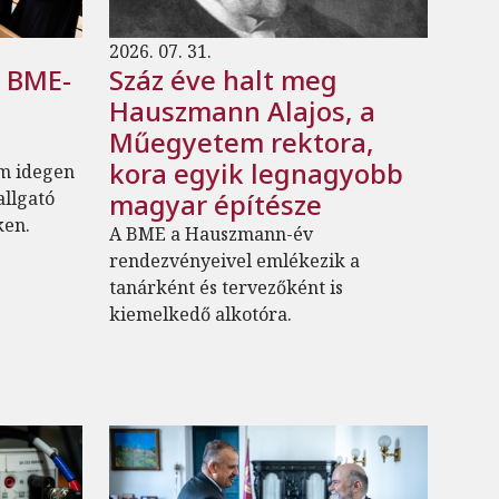
2026. 07. 31.
a BME-
Száz éve halt meg
Hauszmann Alajos, a
Műegyetem rektora,
kora egyik legnagyobb
m idegen
allgató
magyar építésze
ken.
A BME a Hauszmann-év
rendezvényeivel emlékezik a
tanárként és tervezőként is
kiemelkedő alkotóra.