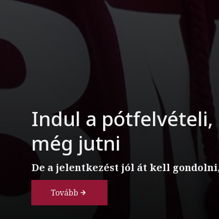
Indul a pótfelvétel
még jutni
De a jelentkezést jól át kell gondoln
Tovább