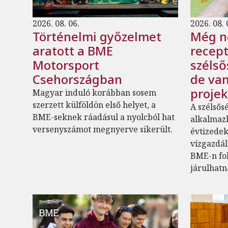
2026. 08. 06.
2026. 08. 
Történelmi győzelmet
Még n
aratott a BME
recept
Motorsport
szélső
Csehországban
de van
proje
Magyar induló korábban sosem
szerzett külföldön első helyet, a
A szélsős
BME-seknek ráadásul a nyolcból hat
alkalmaz
versenyszámot megnyerve sikerült.
évtizede
vízgazdál
BME-n fo
járulhatn