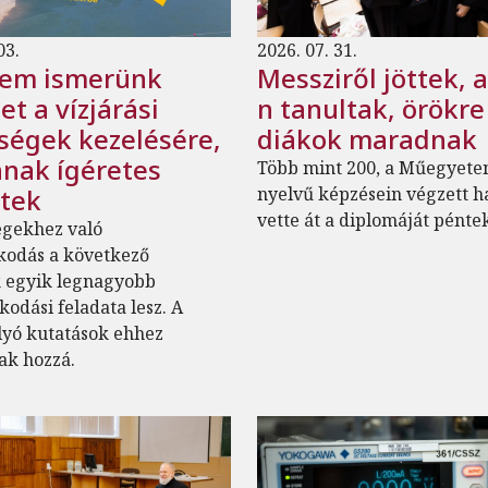
03.
2026. 07. 31.
em ismerünk
Messziről jöttek, 
et a vízjárási
n tanultak, örökre
ségek kezelésére,
diákok maradnak
nak ígéretes
Több mint 200, a Műegyete
ktek
nyelvű képzésein végzett h
vette át a diplomáját pénte
égekhez való
kodás a következő
k egyik legnagyobb
kodási feladata lesz. A
lyó kutatások ehhez
ak hozzá.