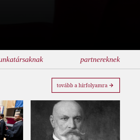
unkatársaknak
partnereknek
tovább a hírfolyamra