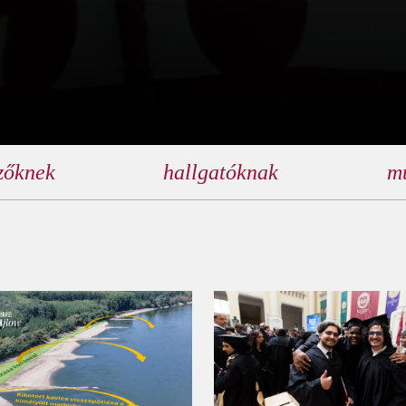
izőknek
hallgatóknak
m