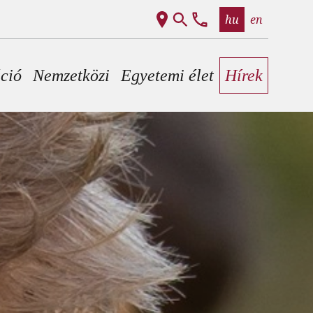
hu
en
áció
Nemzetközi
Egyetemi élet
Hírek