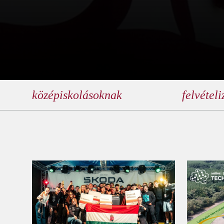
középiskolásoknak
felvétel