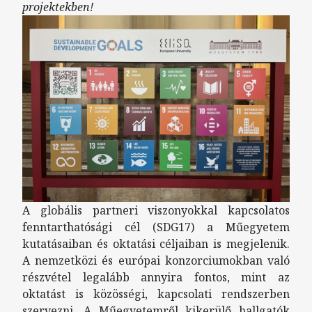
projektekben!
A globális partneri viszonyokkal kapcsolatos
fenntarthatósági cél (SDG17) a Műegyetem
kutatásaiban és oktatási céljaiban is megjelenik.
A nemzetközi és európai konzorciumokban való
részvétel legalább annyira fontos, mint az
oktatást is közösségi, kapcsolati rendszerben
szervezni. A Műegyetemről kikerülő hallgatók