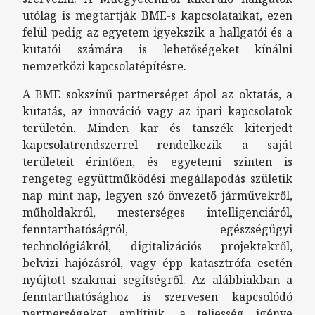
utólag is megtartják BME-s kapcsolataikat, ezen
felül pedig az egyetem igyekszik a hallgatói és a
kutatói számára is lehetőségeket kínálni
nemzetközi kapcsolatépítésre.
A BME sokszínű partnerséget ápol az oktatás, a
kutatás, az innováció vagy az ipari kapcsolatok
területén. Minden kar és tanszék kiterjedt
kapcsolatrendszerrel rendelkezik a saját
területeit érintően, és egyetemi szinten is
rengeteg együttműködési megállapodás születik
nap mint nap, legyen szó önvezető járművekről,
műholdakról, mesterséges intelligenciáról,
fenntarthatóságról, egészségügyi
technológiákról, digitalizációs projektekről,
belvizi hajózásról, vagy épp katasztrófa esetén
nyújtott szakmai segítségről. Az alábbiakban a
fenntarthatósághoz is szervesen kapcsolódó
partnerségeket említjük, a teljesség igénye