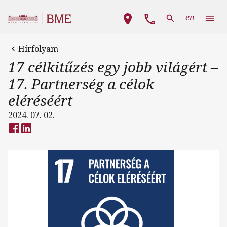
Ugrás a tartalomra
Fő navigáció
en
Hírfolyam
17 célkitűzés egy jobb világért –
17. Partnerség a célok
eléréséért
2024. 07. 02.