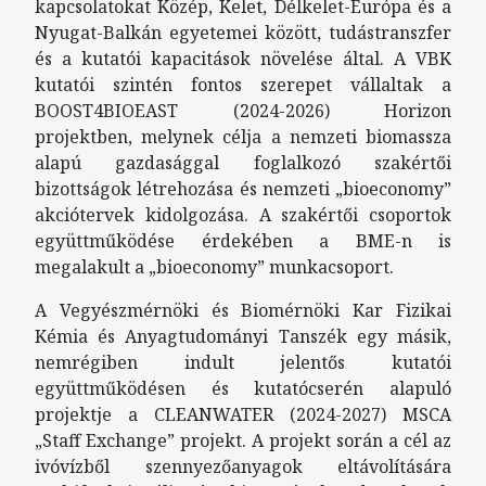
kapcsolatokat Közép, Kelet, Délkelet-Európa és a
Nyugat-Balkán egyetemei között, tudástranszfer
és a kutatói kapacitások növelése által. A VBK
kutatói szintén fontos szerepet vállaltak a
BOOST4BIOEAST (2024-2026) Horizon
projektben, melynek célja a nemzeti biomassza
alapú gazdasággal foglalkozó szakértői
bizottságok létrehozása és nemzeti „bioeconomy”
akciótervek kidolgozása. A szakértői csoportok
együttműködése érdekében a BME-n is
megalakult a „bioeconomy” munkacsoport.
A Vegyészmérnöki és Biomérnöki Kar Fizikai
Kémia és Anyagtudományi Tanszék egy másik,
nemrégiben indult jelentős kutatói
együttműködésen és kutatócserén alapuló
projektje a CLEANWATER (2024-2027) MSCA
„Staff Exchange” projekt. A projekt során a cél az
ivóvízből szennyezőanyagok eltávolítására