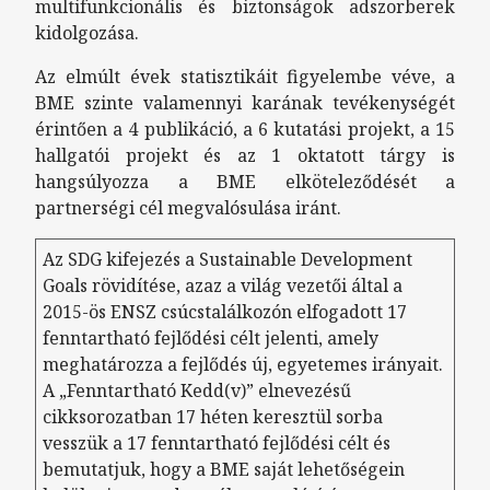
multifunkcionális és biztonságok adszorberek
kidolgozása.
Az elmúlt évek statisztikáit figyelembe véve, a
BME szinte valamennyi karának tevékenységét
érintően a 4 publikáció, a 6 kutatási projekt, a 15
hallgatói projekt és az 1 oktatott tárgy is
hangsúlyozza a BME elköteleződését a
partnerségi cél megvalósulása iránt.
Az SDG kifejezés a Sustainable Development
Goals rövidítése, azaz a világ vezetői által a
2015-ös ENSZ csúcstalálkozón elfogadott 17
fenntartható fejlődési célt jelenti, amely
meghatározza a fejlődés új, egyetemes irányait.
A „Fenntartható Kedd(v)” elnevezésű
cikksorozatban 17 héten keresztül sorba
vesszük a 17 fenntartható fejlődési célt és
bemutatjuk, hogy a BME saját lehetőségein