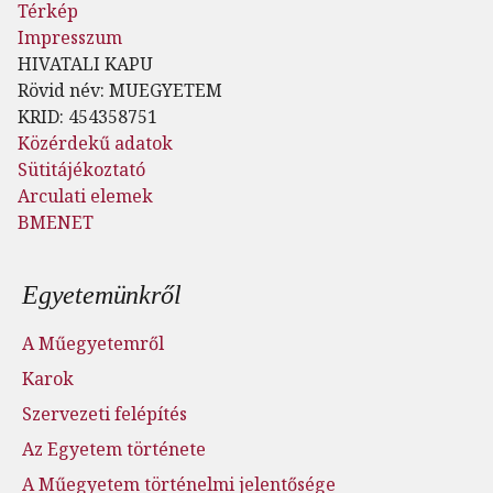
Térkép
Impresszum
HIVATALI KAPU
Rövid név: MUEGYETEM
KRID: 454358751
Közérdekű adatok
Sütitájékoztató
Arculati elemek
BMENET
Lábléc menü
Egyetemünkről
A Műegyetemről
Karok
Szervezeti felépítés
Az Egyetem története
A Műegyetem történelmi jelentősége