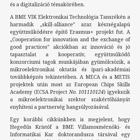
és a digitalizáció témakörében.
A BME VIK Elektronikai Technológia Tanszékén a
harmadik „skill-alliance” azaz készségalapú
együttműködésre építő Erasmus+ projekt fut. A
„Cooperation for innovation and the exchange of
good practices” akciókban az innováció és jó
tapasztalat a kooperatív, együttműködő
konzorciumi tagok munkájában gyümölcsözik, a
mikroelektronikai oktatás és ipari-akadémiai
továbbképzés tekintetében. A MECA és a METIS
projektek után most az European Chips Skills
Academy (ECSA Project
No. 101110124
) igyekszik
a mikroelektronikai szektor szakértőhiányát
enyhíteni a partnerség hangsúlyozásával.
Egy korábbi cikkünkben is megjelent, hogy
Hegedűs Kristóf a BME Villamosmérnöki- és
Informatikai Kar doktorandusza társával egy