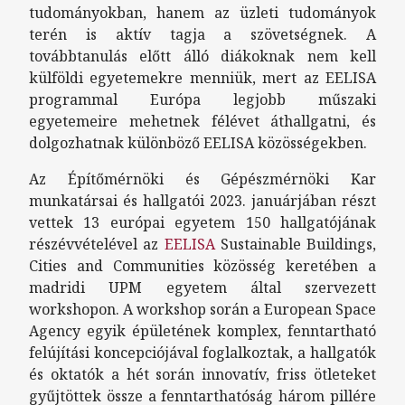
tudományokban, hanem az üzleti tudományok
terén is aktív tagja a szövetségnek. A
továbbtanulás előtt álló diákoknak nem kell
külföldi egyetemekre menniük, mert az EELISA
programmal Európa legjobb műszaki
egyetemeire mehetnek félévet áthallgatni, és
dolgozhatnak különböző EELISA közösségekben.
Az Építőmérnöki és Gépészmérnöki Kar
munkatársai és hallgatói 2023. januárjában részt
vettek 13 európai egyetem 150 hallgatójának
részévvételével az
EELISA
Sustainable Buildings,
Cities and Communities közösség keretében a
madridi UPM egyetem által szervezett
workshopon. A workshop során a European Space
Agency egyik épületének komplex, fenntartható
felújítási koncepciójával foglalkoztak, a hallgatók
és oktatók a hét során innovatív, friss ötleteket
gyűjtöttek össze a fenntarthatóság három pillére