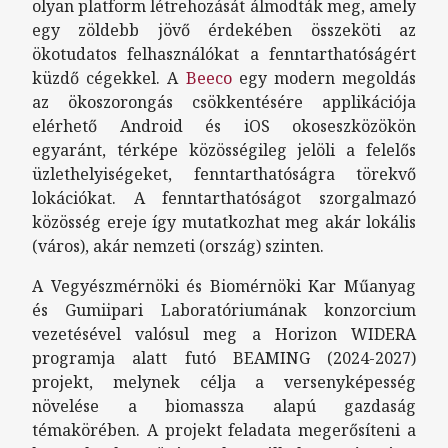
olyan platform létrehozását álmodták meg, amely
egy zöldebb jövő érdekében összeköti az
ökotudatos felhasználókat a fenntarthatóságért
küzdő cégekkel. A
Beeco
egy modern megoldás
az ökoszorongás csökkentésére applikációja
elérhető Android és iOS okoseszközökön
egyaránt, térképe közösségileg jelöli a felelős
üzlethelyiségeket, fenntarthatóságra törekvő
lokációkat. A fenntarthatóságot szorgalmazó
közösség ereje így mutatkozhat meg akár lokális
(város), akár nemzeti (ország) szinten.
A Vegyészmérnöki és Biomérnöki Kar Műanyag
és Gumiipari Laboratóriumának konzorcium
vezetésével valósul meg a Horizon WIDERA
programja alatt futó BEAMING (2024-2027)
projekt, melynek célja a versenyképesség
növelése a biomassza alapú gazdaság
témakörében. A projekt feladata megerősíteni a