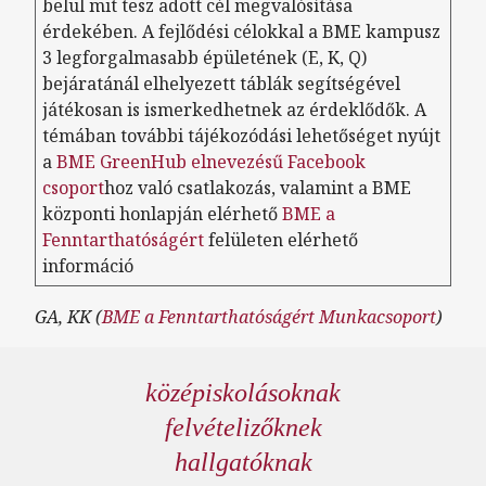
belül mit tesz adott cél megvalósítása
érdekében. A fejlődési célokkal a BME kampusz
3 legforgalmasabb épületének (E, K, Q)
bejáratánál elhelyezett táblák segítségével
játékosan is ismerkedhetnek az érdeklődők. A
témában további tájékozódási lehetőséget nyújt
a
BME GreenHub elnevezésű Facebook
csoport
hoz való csatlakozás, valamint a BME
központi honlapján elérhető
BME a
Fenntarthatóságért
felületen elérhető
információ
GA, KK (
BME a Fenntarthatóságért Munkacsoport
)
középiskolásoknak
felvételizőknek
hallgatóknak