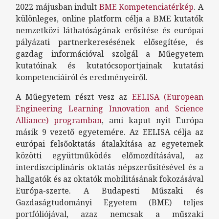
2022 májusban indult
BME Kompetenciatérkép
. A
különleges, online platform célja a BME kutatók
nemzetközi láthatóságának erősítése és európai
pályázati partnerkeresésének elősegítése, és
gazdag információval szolgál a Műegyetem
kutatóinak és kutatócsoportjainak kutatási
kompetenciáiról és eredményeiről.
A Műegyetem részt vesz az
EELISA (European
Engineering Learning Innovation and Science
Alliance) programban
, ami kaput nyit Európa
másik 9 vezető egyetemére. Az EELISA célja az
európai felsőoktatás átalakítása az egyetemek
közötti együttműködés előmozdításával, az
interdiszciplináris oktatás népszerűsítésével és a
hallgatók és az oktatók mobilitásának fokozásával
Európa-szerte. A Budapesti Műszaki és
Gazdaságtudományi Egyetem (BME) teljes
portfóliójával, azaz nemcsak a műszaki