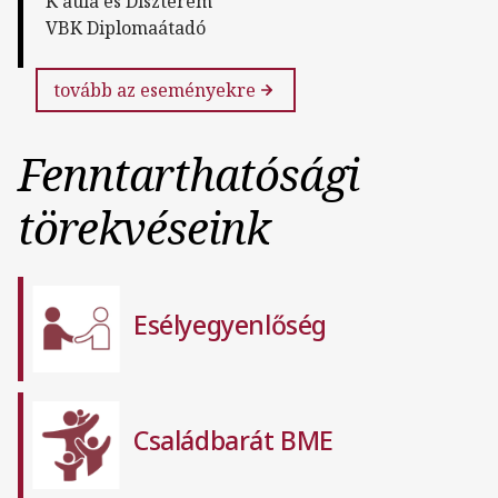
K aula és Díszterem
VBK Diplomaátadó
tovább az eseményekre
Fenntarthatósági
törekvéseink
Esélyegyenlőség
Családbarát BME