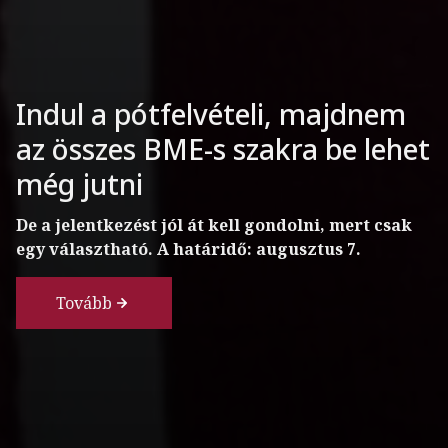
Európa elit egyetemein sincs
Indul a pótfelvételi, majdnem
jobb kvantumlabor, mint a
az összes BME-s szakra be lehet
BME-n
még jutni
A felújított és világszínvonalú műszerekkel
De a jelentkezést jól át kell gondolni, mert csak
frissített laboratóriumból kerülhetnek ki a jövő
egy választható. A határidő: augusztus 7.
csipjei.
Tovább
Tovább