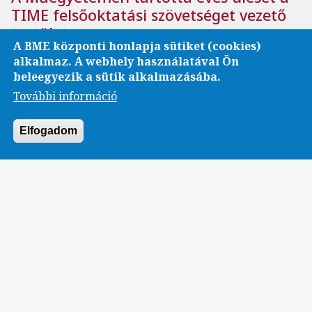
TIME felsőoktatási szövetséget vezető
testület
A BME központi honlapja sütiket (cookies)
A határokon átnyúló kettős képzések megvalósítása a
alkalmaz. A webhely használatával Ön
szervezet egyik fő célja.
beleegyezik a sütik alkalmazásába.
További információ
Elfogadom
Nemzetközi
BME
ÉPK
Digital Twins
A jövő digitális technológiái az
építőiparban: indul a DigiTwin 4.