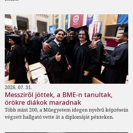
2026. 07. 31.
Messziről jöttek, a BME-n tanultak,
örökre diákok maradnak
Több mint 200, a Műegyetem idegen nyelvű képzésein
végzett hallgató vette át a diplomáját pénteken.