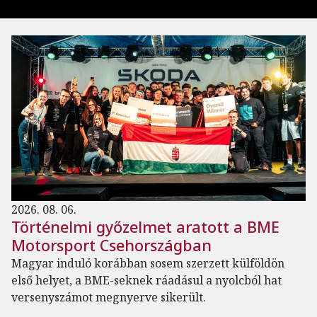
2026. 08. 06.
Történelmi győzelmet aratott a BME
Motorsport Csehországban
Magyar induló korábban sosem szerzett külföldön
első helyet, a BME-seknek ráadásul a nyolcból hat
versenyszámot megnyerve sikerült.