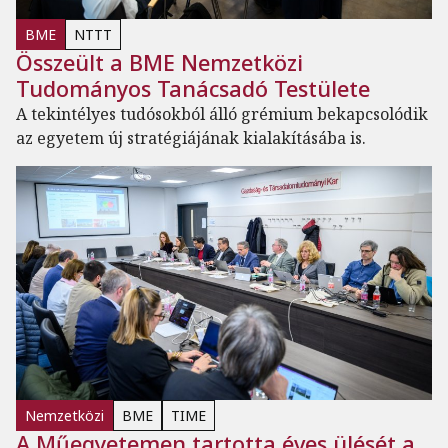
BME
NTTT
Összeült a BME Nemzetközi
Tudományos Tanácsadó Testülete
A tekintélyes tudósokból álló grémium bekapcsolódik
az egyetem új stratégiájának kialakításába is.
Nemzetközi
BME
TIME
A Műegyetemen tartotta éves ülését a