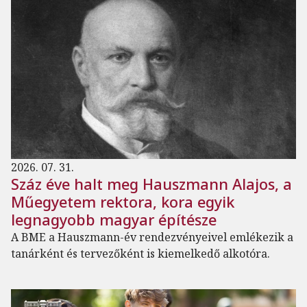
2026. 07. 31.
Száz éve halt meg Hauszmann Alajos, a
Műegyetem rektora, kora egyik
legnagyobb magyar építésze
A BME a Hauszmann-év rendezvényeivel emlékezik a
tanárként és tervezőként is kiemelkedő alkotóra.