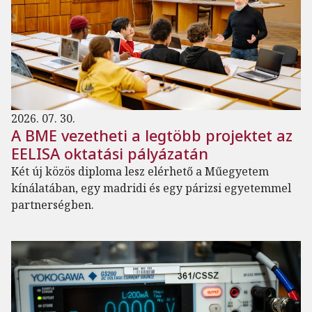
2026. 07. 30.
A BME vezetheti a legtöbb projektet az
EELISA oktatási pályázatán
Két új közös diploma lesz elérhető a Műegyetem
kínálatában, egy madridi és egy párizsi egyetemmel
partnerségben.