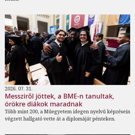
2026. 07. 31.
Messziről jöttek, a BME-n tanultak,
örökre diákok maradnak
Több mint 200, a Műegyetem idegen nyelvű képzésein
végzett hallgató vette át a diplomáját pénteken.