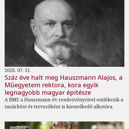
2026. 07. 31.
Száz éve halt meg Hauszmann Alajos, a
Műegyetem rektora, kora egyik
legnagyobb magyar építésze
A BME a Hauszmann-év rendezvényeivel emlékezik a
tanárként és tervezőként is kiemelkedő alkotóra.