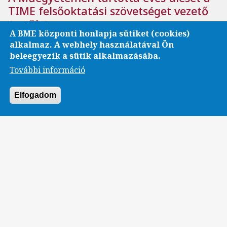
TIME felsőoktatási szövetséget vezető
testület
A BME központi honlapja sütiket (cookies)
A határokon átnyúló kettős képzések megvalósítása a
alkalmaz. A webhely használatával Ön
szervezet egyik fő célja.
beleegyezik a sütik alkalmazásába.
További információ
Elfogadom
Nemzetközi
BME
ÉPK
Digital Twins
A jövő digitális technológiái az
építőiparban: indul a DigiTwin 4.