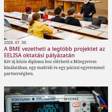
2026. 07. 30.
A BME vezetheti a legtöbb projektet az
EELISA oktatási pályázatán
Két új közös diploma lesz elérhető a Műegyetem
kínálatában, egy madridi és egy párizsi egyetemmel
partnerségben.