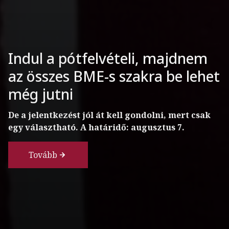
Európa elit egyetemein sincs
jobb kvantumlabor, mint a
BME-n
A felújított és világszínvonalú műszerekkel
frissített laboratóriumból kerülhetnek ki a jövő
csipjei.
Tovább