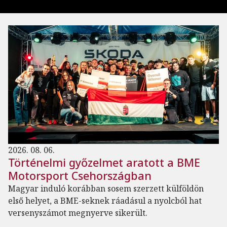
2026. 08. 06.
Történelmi győzelmet aratott a BME
Motorsport Csehországban
Magyar induló korábban sosem szerzett külföldön
első helyet, a BME-seknek ráadásul a nyolcból hat
versenyszámot megnyerve sikerült.