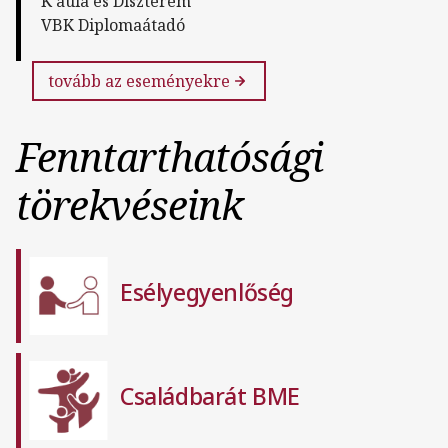
K aula és Díszterem
VBK Diplomaátadó
tovább az eseményekre
Fenntarthatósági
törekvéseink
Esélyegyenlőség
Családbarát BME