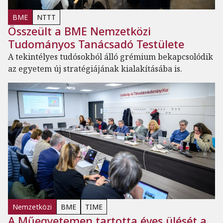
BME
NTTT
Összeült a BME Nemzetközi
Tudományos Tanácsadó Testülete
A tekintélyes tudósokból álló grémium bekapcsolódik
az egyetem új stratégiájának kialakításába is.
Nemzetközi
BME
TIME
A Műegyetemen tartotta éves ülését a